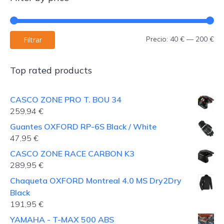
Pre
Pre
Precio:
40 €
—
200 €
Filtrar
mí
má
Top rated products
CASCO ZONE PRO T. BOU 34
259,94
€
Guantes OXFORD RP-6S Black / White
47,95
€
CASCO ZONE RACE CARBON K3
289,95
€
Chaqueta OXFORD Montreal 4.0 MS Dry2Dry
Black
191,95
€
YAMAHA - T-MAX 500 ABS